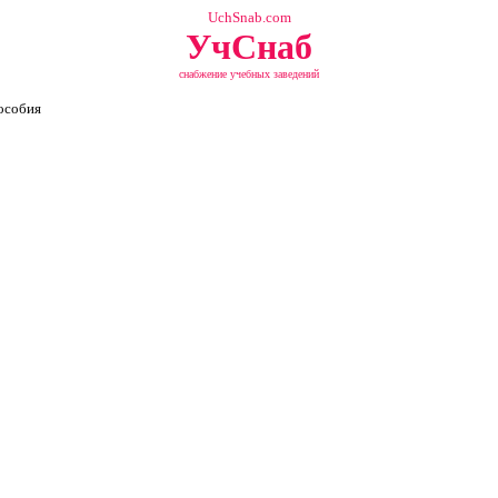
UchSnab.com
УчСнаб
снабжение учебных заведений
особия