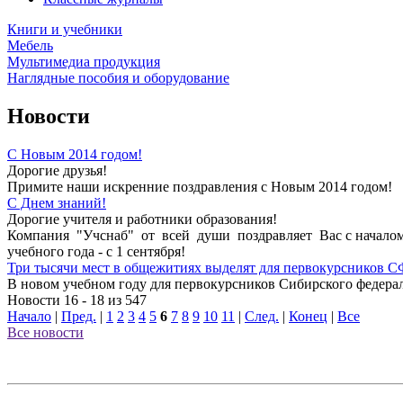
Книги и учебники
Мебель
Мультимедиа продукция
Наглядные пособия и оборудование
Новости
С Новым 2014 годом!
Дорогие друзья!
Примите наши искренние поздравления с Новым 2014 годом!
С Днем знаний!
Дорогие учителя и работники образования!
Компания "Учснаб" от всей души поздравляет Вас с началом
учебного года - с 1 сентября!
Три тысячи мест в общежитиях выделят для первокурсников 
В новом учебном году для первокурсников Сибирского федерал
Новости 16 - 18 из 547
Начало
|
Пред.
|
1
2
3
4
5
6
7
8
9
10
11
|
След.
|
Конец
|
Все
Все новости