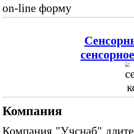
on-line форму
Сенсорн
сенсорное
Компания
Компания "Учснаб" длите