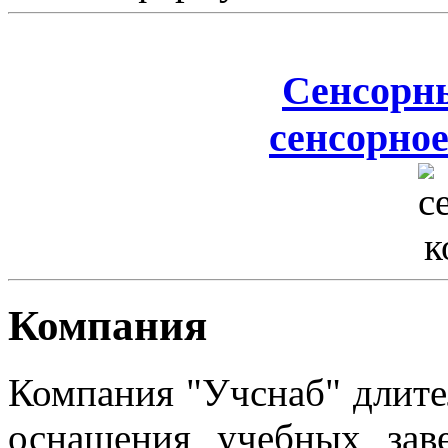
Сенсорн
сенсорное
Компания
Компания "Учснаб" длите
оснащения учебных зав