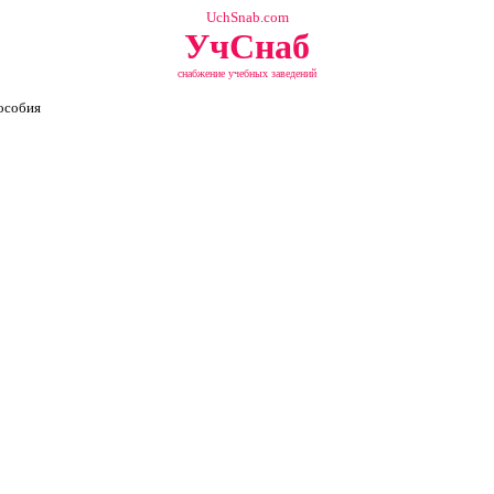
UchSnab.com
УчСнаб
снабжение учебных заведений
особия