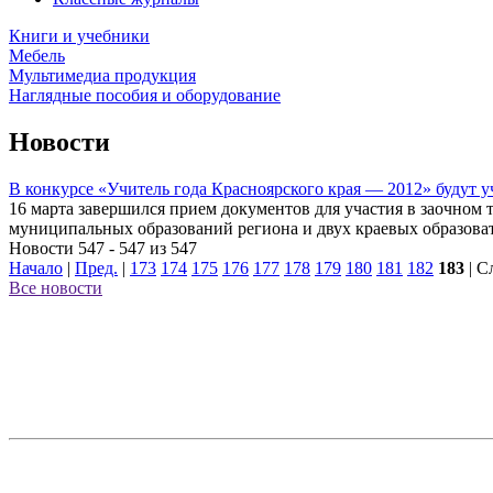
Книги и учебники
Мебель
Мультимедиа продукция
Наглядные пособия и оборудование
Новости
В конкурсе «Учитель года Красноярского края — 2012» будут у
16 марта завершился прием документов для участия в заочном т
муниципальных образований региона и двух краевых образоват
Новости 547 - 547 из 547
Начало
|
Пред.
|
173
174
175
176
177
178
179
180
181
182
183
| С
Все новости