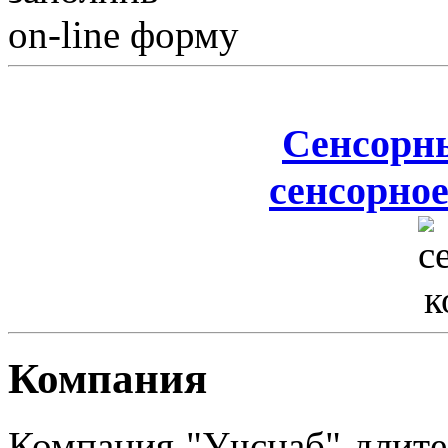
on-line форму
Сенсорн
сенсорное
Компания
Компания "Учснаб" длите