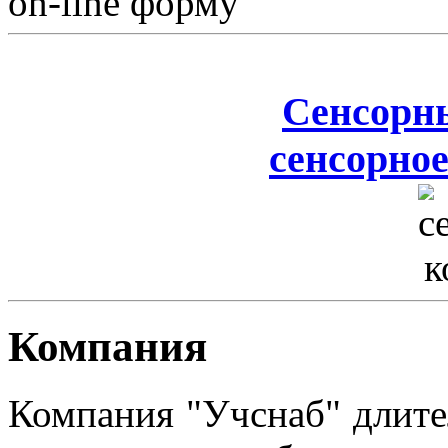
on-line форму
Сенсорн
сенсорное
Компания
Компания "Учснаб" длите