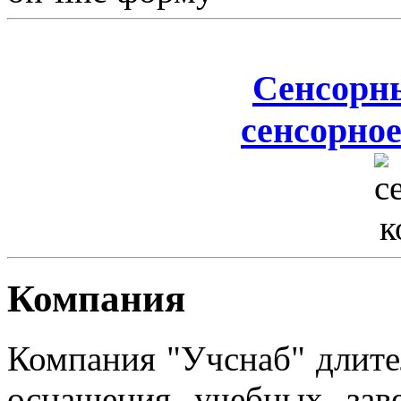
Сенсорн
сенсорное
Компания
Компания "Учснаб" длите
оснащения учебных зав