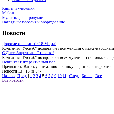
Книги и учебники
Мебель
Мультимедиа продукция
Наглядные пособия и оборудование
Новости
Дорогие женщины! С 8 Марта!
Компания "Учснаб" поздравляет все женщин с международным 
C Днем Защитника Отчества!
Компания "Учснаб" поздравляет всех мужчин, и не только, с пр
Новинка! Интерактивный пол
Предлагаем Вашему вниманию новинку на рынке интерактивно
Новости 13 - 15 из 547
Начало
|
Пред.
|
1
2
3
4
5
6
7
8
9
10
11
|
След.
|
Конец
|
Все
Все новости