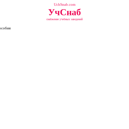
UchSnab.com
УчСнаб
снабжение учебных заведений
особия