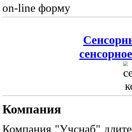
on-line форму
Сенсорн
сенсорное
Компания
Компания "Учснаб" длите