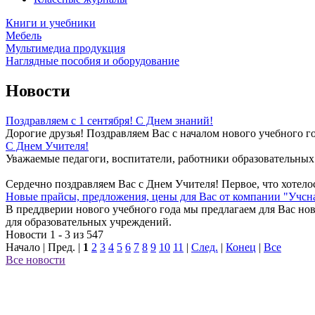
Книги и учебники
Мебель
Мультимедиа продукция
Наглядные пособия и оборудование
Новости
Поздравляем с 1 сентября! С Днем знаний!
Дорогие друзья! Поздравляем Вас с началом нового учебного го
С Днем Учителя!
Уважаемые педагоги, воспитатели, работники образовательных
Сердечно поздравляем Вас с Днем Учителя! Первое, что хотелос
Новые прайсы, предложения, цены для Вас от компании "Учсн
В преддверии нового учебного года мы предлагаем для Вас но
для образовательных учреждений.
Новости 1 - 3 из 547
Начало | Пред. |
1
2
3
4
5
6
7
8
9
10
11
|
След.
|
Конец
|
Все
Все новости