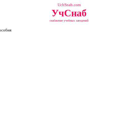
UchSnab.com
УчСнаб
снабжение учебных заведений
особия