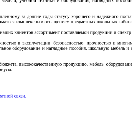
ой мебели, учебной техники и оборудования, наглядных пособ
копленному за долгие годы статусу хорошего и надежного пос
иматься комплексным оснащением предметных школьных кабинет
 наших клиентов ассортимент поставляемой продукции и спектр
ежностью в эксплуатации, безопасностью, прочностью и многи
кольное оборудование и наглядные пособия, школьную мебель 
бюджета, высококачественную продукцию, мебель, оборудование
онусы.
ратной связи.