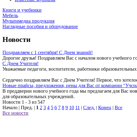
Книги и учебники
Мебель
Мультимедиа продукция
Наглядные пособия и оборудование
Новости
Поздравляем с 1 сентября! С Днем знаний!
Дорогие друзья! Поздравляем Вас с началом нового учебного го
С Днем Учителя!
Уважаемые педагоги, воспитатели, работники образовательных
Сердечно поздравляем Вас с Днем Учителя! Первое, что хотелос
Новые прайсы, предложения, цены для Вас от компании "Учсн
В преддверии нового учебного года мы предлагаем для Вас но
для образовательных учреждений.
Новости 1 - 3 из 547
Начало | Пред. |
1
2
3
4
5
6
7
8
9
10
11
|
След.
|
Конец
|
Все
Все новости