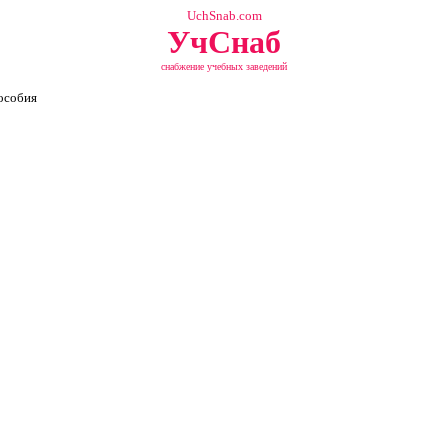
UchSnab.com
УчСнаб
снабжение учебных заведений
особия