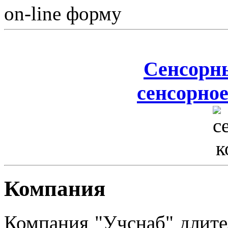
on-line форму
Сенсорн
сенсорное
Компания
Компания "Учснаб" длите