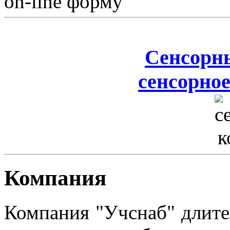
on-line форму
Сенсорн
сенсорное
Компания
Компания "Учснаб" длите