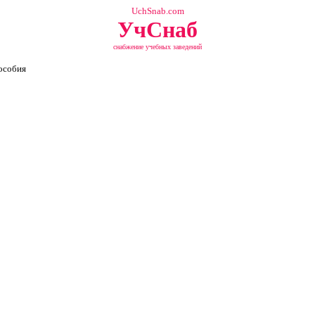
UchSnab.com
УчСнаб
снабжение учебных заведений
особия