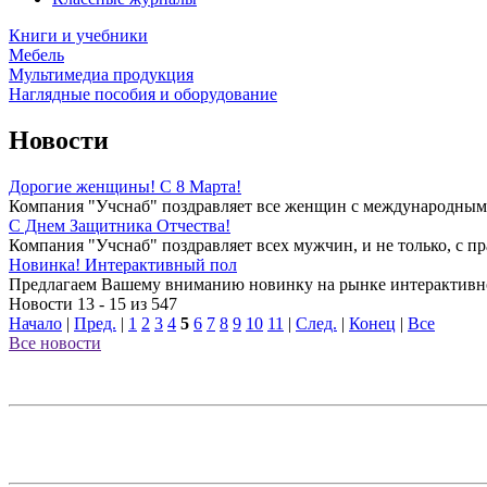
Книги и учебники
Мебель
Мультимедиа продукция
Наглядные пособия и оборудование
Новости
Дорогие женщины! С 8 Марта!
Компания "Учснаб" поздравляет все женщин с международным 
C Днем Защитника Отчества!
Компания "Учснаб" поздравляет всех мужчин, и не только, с пр
Новинка! Интерактивный пол
Предлагаем Вашему вниманию новинку на рынке интерактивно
Новости 13 - 15 из 547
Начало
|
Пред.
|
1
2
3
4
5
6
7
8
9
10
11
|
След.
|
Конец
|
Все
Все новости