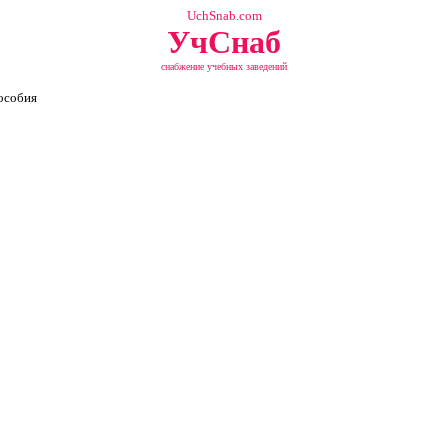
UchSnab.com
УчСнаб
снабжение учебных заведений
особия