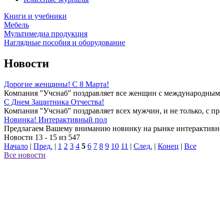
Книги и учебники
Мебель
Мультимедиа продукция
Наглядные пособия и оборудование
Новости
Дорогие женщины! С 8 Марта!
Компания "Учснаб" поздравляет все женщин с международным 
C Днем Защитника Отчества!
Компания "Учснаб" поздравляет всех мужчин, и не только, с пр
Новинка! Интерактивный пол
Предлагаем Вашему вниманию новинку на рынке интерактивно
Новости 13 - 15 из 547
Начало
|
Пред.
|
1
2
3
4
5
6
7
8
9
10
11
|
След.
|
Конец
|
Все
Все новости