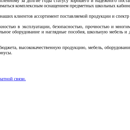
копленному за долгие годы статусу хорошего и надежного пос
иматься комплексным оснащением предметных школьных кабинет
 наших клиентов ассортимент поставляемой продукции и спектр
ежностью в эксплуатации, безопасностью, прочностью и многи
кольное оборудование и наглядные пособия, школьную мебель 
бюджета, высококачественную продукцию, мебель, оборудование
онусы.
ратной связи.