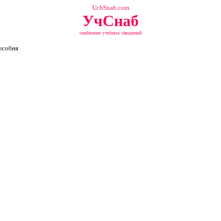
UchSnab.com
УчСнаб
снабжение учебных заведений
особия