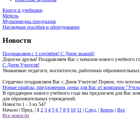
Книги и учебники
Мебель
Мультимедиа продукция
Наглядные пособия и оборудование
Новости
Поздравляем с 1 сентября! С Днем знаний!
Дорогие друзья! Поздравляем Вас с началом нового учебного го
С Днем Учителя!
Уважаемые педагоги, воспитатели, работники образовательных
Сердечно поздравляем Вас с Днем Учителя! Первое, что хотелос
Новые прайсы, предложения, цены для Вас от компании "Учсн
В преддверии нового учебного года мы предлагаем для Вас но
для образовательных учреждений.
Новости 1 - 3 из 547
Начало | Пред. |
1
2
3
4
5
6
7
8
9
10
11
|
След.
|
Конец
|
Все
Все новости