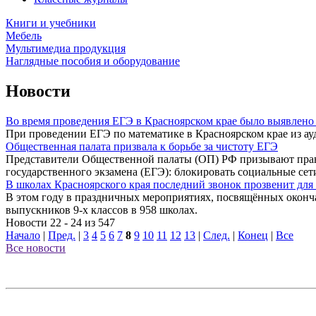
Книги и учебники
Мебель
Мультимедиа продукция
Наглядные пособия и оборудование
Новости
Во время проведения ЕГЭ в Красноярском крае было выявлено
При проведении ЕГЭ по математике в Красноярском крае из ау
Общественная палата призвала к борьбе за чистоту ЕГЭ
Представители Общественной палаты (ОП) РФ призывают право
государственного экзамена (ЕГЭ): блокировать социальные сет
В школах Красноярского края последний звонок прозвенит для
В этом году в праздничных мероприятиях, посвящённых окончан
выпускников 9-х классов в 958 школах.
Новости 22 - 24 из 547
Начало
|
Пред.
|
3
4
5
6
7
8
9
10
11
12
13
|
След.
|
Конец
|
Все
Все новости