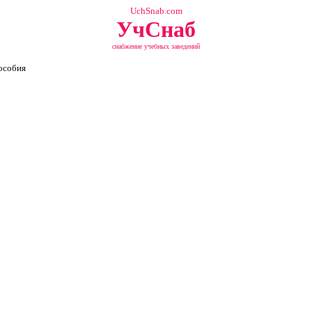
UchSnab.com
УчСнаб
снабжение учебных заведений
особия